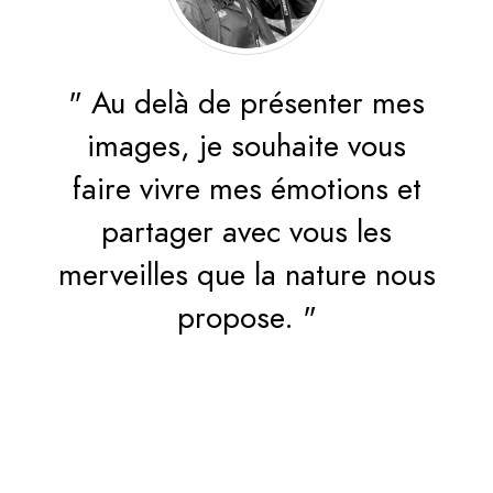
es
" Au delà de présenter mes
"
s
images, je souhaite vous
et
faire vivre mes émotions et
f
partager avec vous les
ous
merveilles que la nature nous
me
propose. "